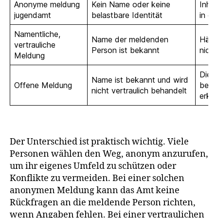
Anonyme meldung
Kein Name oder keine
Inhal
jugendamt
belastbare Identität
in de
Namentliche,
Name der meldenden
Häufi
vertrauliche
Person ist bekannt
nich
Meldung
Die Q
Name ist bekannt und wird
Offene Meldung
bena
nicht vertraulich behandelt
erke
Der Unterschied ist praktisch wichtig. Viele
Personen wählen den Weg, anonym anzurufen,
um ihr eigenes Umfeld zu schützen oder
Konflikte zu vermeiden. Bei einer solchen
anonymen Meldung kann das Amt keine
Rückfragen an die meldende Person richten,
wenn Angaben fehlen. Bei einer vertraulichen