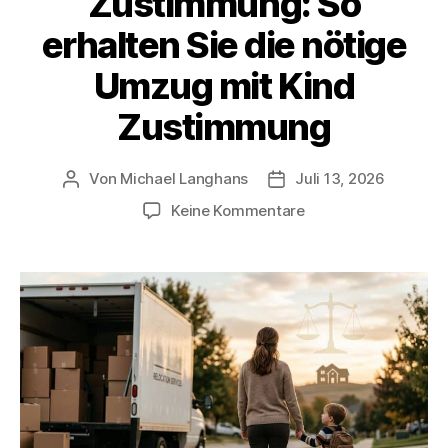
Zustimmung: So
erhalten Sie die nötige
Umzug mit Kind
Zustimmung
Von
Michael Langhans
Juli 13, 2026
Beitragsautor
Beitragsdatum
zu
Keine Kommentare
Umzug
mit
Kind
ohne
Zustimmung:
So
erhalten
Sie
die
nötige