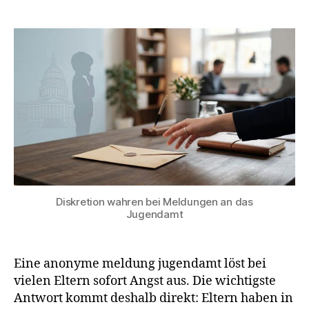
Anonyme
meldung
jugendamt:
Müssen
Eltern
den
Namen
kennen?
Diskretion wahren bei Meldungen an das
Jugendamt
Eine anonyme meldung jugendamt löst bei
vielen Eltern sofort Angst aus. Die wichtigste
Antwort kommt deshalb direkt: Eltern haben in