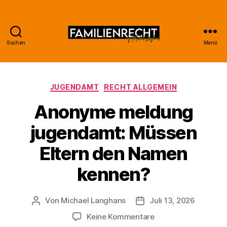
Suchen
Menü
Familienrecht
by
Kategorien
JUGENDAMT
RECHT ALLGEMEIN
Michael
Anonyme meldung
Langhans
jugendamt: Müssen
Eltern den Namen
kennen?
Von
Michael Langhans
Juli 13, 2026
Beitragsautor
Beitragsdatum
zu
Keine Kommentare