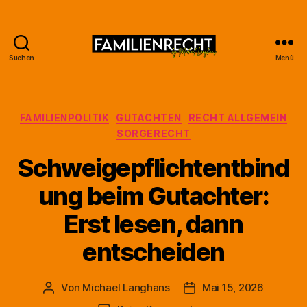
Suchen
Menü
Familienrecht
by
Michael
Langhans
Kategorien
FAMILIENPOLITIK
GUTACHTEN
RECHT ALLGEMEIN
SORGERECHT
Schweigepflichtentbind
ung beim Gutachter:
Erst lesen, dann
entscheiden
Von
Michael Langhans
Mai 15, 2026
Beitragsautor
Beitragsdatum