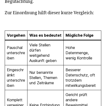
Begutachtung.
Zur Einordnung hilft dieser kurze Vergleich:
Vorgehen
Was es bedeutet
Mögliche Folge
Viele Stellen
Pauschal
Hohe
dürfen
unterschre
Datenmenge,
weitgehend
iben
wenig Kontrolle
Auskunft geben
Eingeschr
Besserer
Nur benannte
änkt
Datenschutz, oft
Stellen, Themen
unterschre
trotzdem
und Zeiträume
iben
mitwirkungsbereit
Gericht prüft
Komplett
andere
verweiger
Keine Entbindung
Beweismittel,