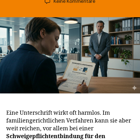
zu
Keine Kommentare
Schweigepflichtent
beim
Gutachter:
Erst
lesen,
dann
entscheiden
Eine Unterschrift wirkt oft harmlos. Im
familiengerichtlichen Verfahren kann sie aber
weit reichen, vor allem bei einer
Schweigepflichtentbindung für den