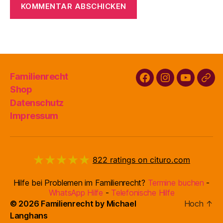
Familienrecht
Facebook
Instagram
Youtube
Buy
Shop
Familienr
Datenschutz
Impressum
★★★★★
822
ratings on cituro.com
4.95
out of 5 from
Hilfe bei Problemen im Familienrecht?
Termine buchen
-
Erzengel
has
WhatsApp Hilfe
-
Telefonische Hilfe
© 2026
Familienrecht by Michael
Hoch
↑
Langhans