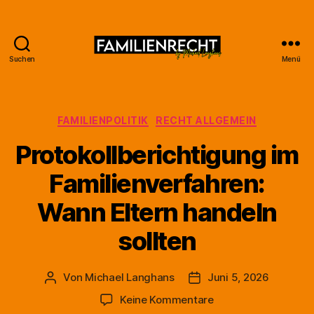
Suchen
Menü
Familienrecht
by
Michael
Langhans
Kategorien
FAMILIENPOLITIK
RECHT ALLGEMEIN
Protokollberichtigung im
Familienverfahren:
Wann Eltern handeln
sollten
Von
Michael Langhans
Juni 5, 2026
Beitragsautor
Beitragsdatum
zu
Keine Kommentare