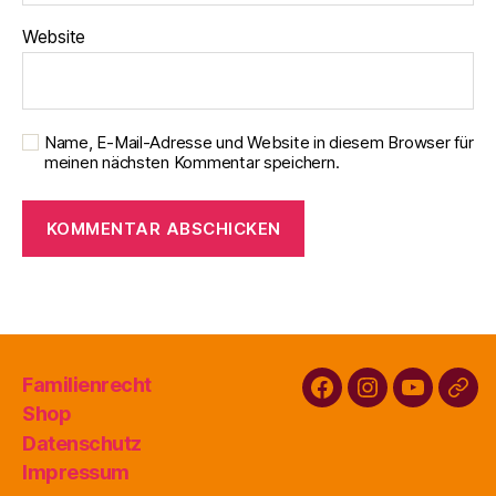
Website
Name, E-Mail-Adresse und Website in diesem Browser für
meinen nächsten Kommentar speichern.
Familienrecht
Facebook
Instagram
Youtube
Buy
Shop
Familienr
Datenschutz
Impressum