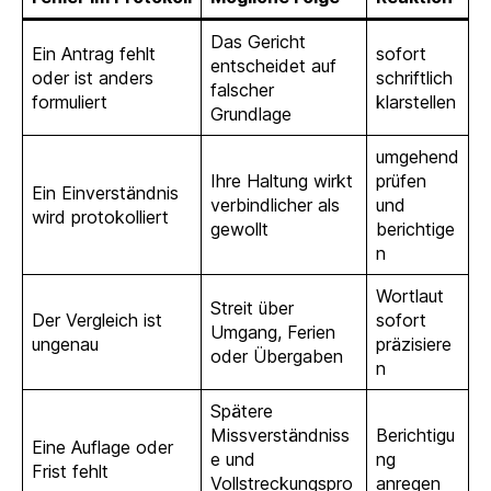
Das Gericht
Ein Antrag fehlt
sofort
entscheidet auf
oder ist anders
schriftlich
falscher
formuliert
klarstellen
Grundlage
umgehend
Ihre Haltung wirkt
prüfen
Ein Einverständnis
verbindlicher als
und
wird protokolliert
gewollt
berichtige
n
Wortlaut
Streit über
Der Vergleich ist
sofort
Umgang, Ferien
ungenau
präzisiere
oder Übergaben
n
Spätere
Missverständniss
Berichtigu
Eine Auflage oder
e und
ng
Frist fehlt
Vollstreckungspro
anregen