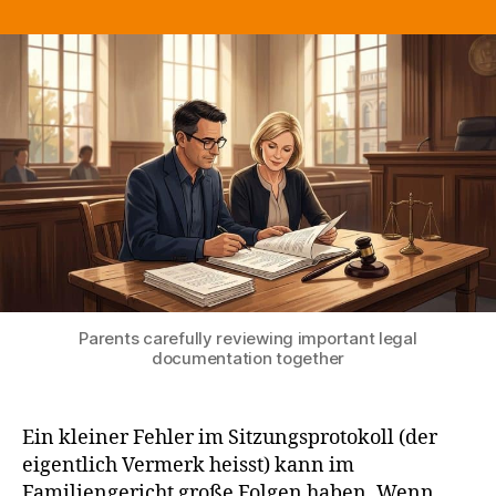
Protokollberichtigu
im
Familienverfahren:
Wann
Eltern
handeln
sollten
Parents carefully reviewing important legal
documentation together
Ein kleiner Fehler im Sitzungsprotokoll (der
eigentlich Vermerk heisst) kann im
Familiengericht große Folgen haben. Wenn