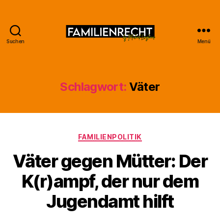
Suchen
Menü
Familienrecht
by
Michael
Langhans
Schlagwort:
Väter
Kategorien
FAMILIENPOLITIK
Väter gegen Mütter: Der
K(r)ampf, der nur dem
Jugendamt hilft