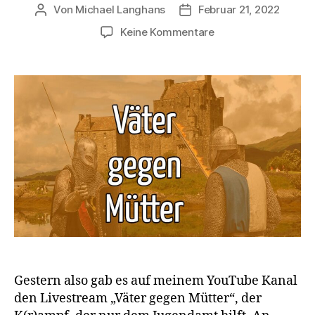
Von
Michael Langhans
Februar 21, 2022
Beitragsautor
Beitragsdatum
zu
Keine Kommentare
Väter
gegen
Mütter:
Der
K(r)ampf,
der
nur
dem
Jugendamt
hilft
Gestern also gab es auf meinem YouTube Kanal
den Livestream „Väter gegen Mütter“, der