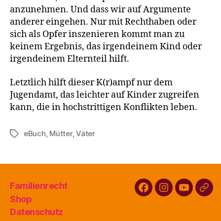
anzunehmen. Und dass wir auf Argumente
anderer eingehen. Nur mit Rechthaben oder
sich als Opfer inszenieren kommt man zu
keinem Ergebnis, das irgendeinem Kind oder
irgendeinem Elternteil hilft.
Letztlich hilft dieser K(r)ampf nur dem
Jugendamt, das leichter auf Kinder zugreifen
kann, die in hochstrittigen Konflikten leben.
eBuch
,
Mütter
,
Väter
Schlagwörter
Familienrecht
Facebook
Instagram
Youtube
Buy
Shop
Familienr
Datenschutz