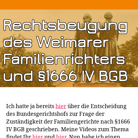
Rechtsbeugung
des
Weimarer
Familienrichters
und
§1666
IV
BGB
Ich hatte ja bereits
hier
über die Entscheidung
des Bundesgerichtshofs zur Frage der
Zuständigkeit der Familiengerichte nach §1666
IV BGB geschrieben. Meine Videos zum Thema
findet Ihr
hier
und
hier
. Nun habe ich einen