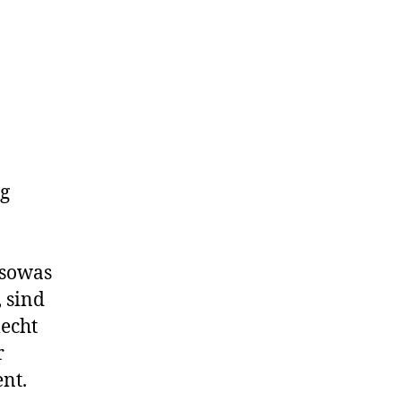
ng
 sowas
, sind
lecht
r
nt.