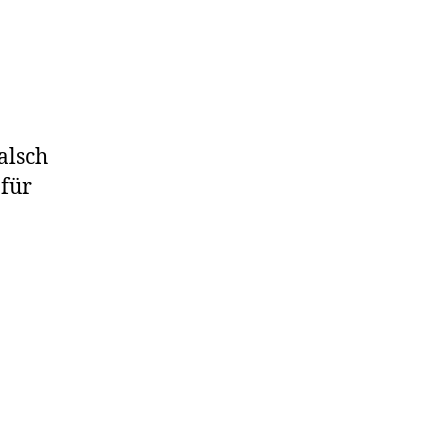
g
alsch
 für