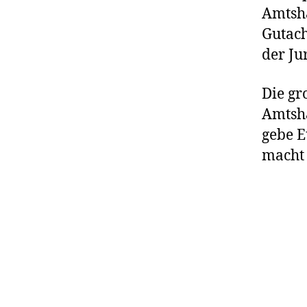
Amtsh
Gutach
der Jur
Die gr
Amtsha
gebe E
macht 