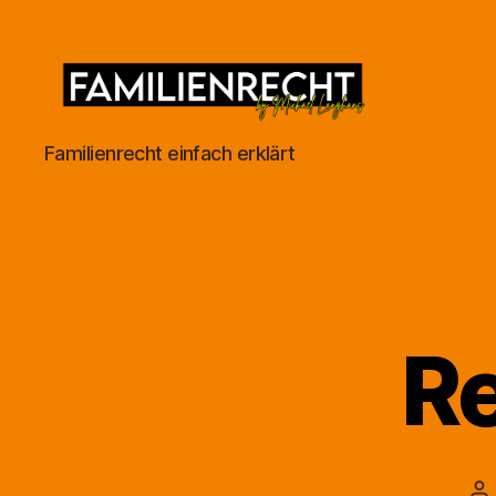
Familienrecht
Familienrecht einfach erklärt
by
Michael
Langhans
R
Be