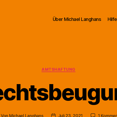
Über Michael Langhans
Hilfe
Kategorien
AMTSHAFTUNG
echtsbeugu
Von
Michael Langhans
Juli 23, 2021
1 Kommen
itragsautor
Beitragsdatum