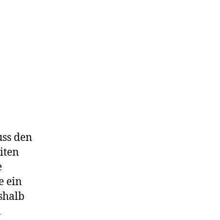
uss den
iten
e
e ein
shalb
n