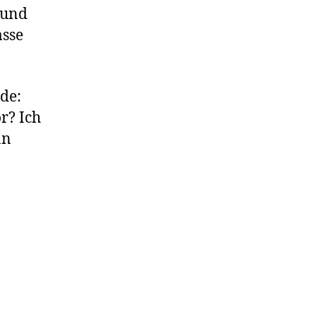
 und
asse
de:
r? Ich
nn