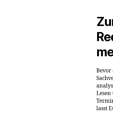
Zu
Re
me
Bevor 
Sachve
analys
Lesen 
Termin
lasst 