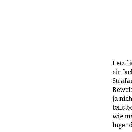
Letztl
einfac
Strafa
Beweis
ja nic
teils 
wie ma
lügend