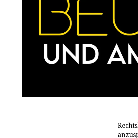
Rechts
anzusp