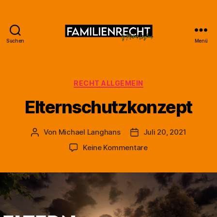
Suchen
Menü
Familienrecht
by
Michael
Langhans
Kategorien
RECHT ALLGEMEIN
Elternschutzkonzept
Von
Michael Langhans
Juli 20, 2021
Beitragsautor
Beitragsdatum
zu
Keine Kommentare
Elternschutzkonzep