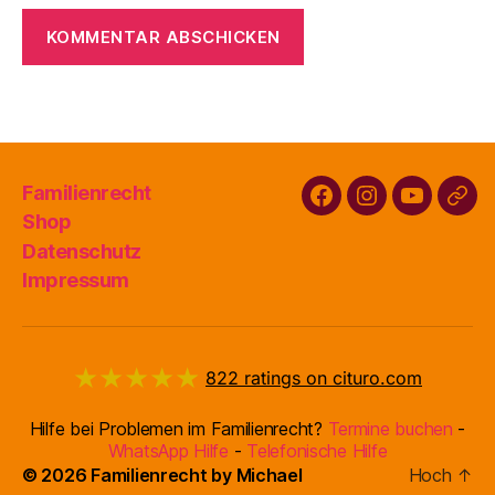
Familienrecht
Facebook
Instagram
Youtube
Buy
Shop
Familienr
Datenschutz
Impressum
★★★★★
822
ratings on cituro.com
4.95
out of 5 from
Hilfe bei Problemen im Familienrecht?
Termine buchen
-
Erzengel
has
WhatsApp Hilfe
-
Telefonische Hilfe
© 2026
Familienrecht by Michael
Hoch
↑